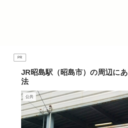
PR
JR昭島駅（昭島市）の周辺に
法
公共