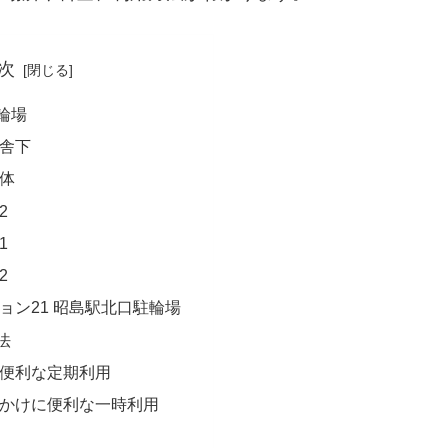
次
輪場
舎下
体
2
1
2
ョン21 昭島駅北口駐輪場
法
便利な定期利用
かけに便利な一時利用