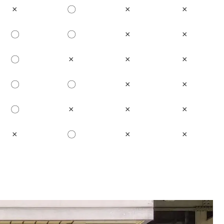
×
〇
×
×
〇
〇
×
×
〇
×
×
×
〇
〇
×
×
〇
×
×
×
×
〇
×
×